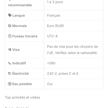
1 à 3 jours
recommandée
🗣️ Langue
Français
💱 Monnaie
Euro (EUR)
🕐 Fuseau horaire
UTC-4
Pas de visa pour les citoyens de
🛂 Visa
l’UE. Vérifiez selon la nationalité.
📞 Indicatif
+590
🔌 Électricité
230 V, prises C et E
🚰 Eau potable
Oui
Top activités et visites