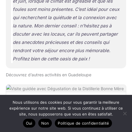
et juin, lorsque le climat est agréable et que les
foules sont moins présentes. C’est idéal pour ceux
qui recherchent la quiétude et la connexion avec
la nature. Mon dernier conseil : n’hésitez pas à
discuter avec les locaux, car ils peuvent partager
des anecdotes précieuses et des conseils qui
rendront votre séjour encore plus mémorable.
Profitez bien de cette oasis de paix !
Découvrez d’autres activités en Guadeloupe
4,9 (145)
Nous utilisons des cookies pour vous garantir la meilleure
Visite guidée avec Dégustation de la Distillerie
expérience sur notre site web. Si vous continuez à utiliser ce
Bonne Mère
site, nous supposerons que vous en êtes satisfait.
Île de Basse-Terre, Guadeloupe
Oui
Non
Politique de confidentialité
Annulation gratuite