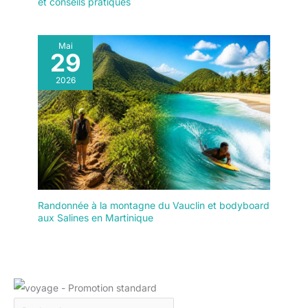
et conseils pratiques
Mai
29
2026
Randonnée à la montagne du Vauclin et bodyboard
aux Salines en Martinique