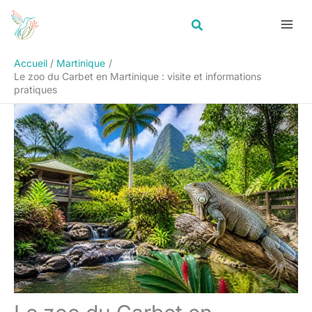
Aller
Rechercher
au
contenu
Accueil
Martinique
Le zoo du Carbet en Martinique : visite et informations
pratiques