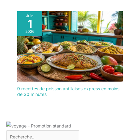
mate confère à ces dip
schälchen un look moderne
Juin
et intemporel, parfait pour les
1
hôtes exigeants souhaitant
une présentation de table
2026
épurée et raffinée lors des
apéritifs
9 recettes de poisson antillaises express en moins
de 30 minutes