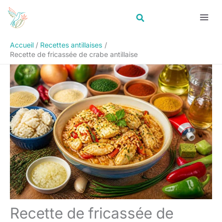
Aller
Rechercher
au
contenu
Accueil
Recettes antillaises
Recette de fricassée de crabe antillaise
Recette de fricassée de