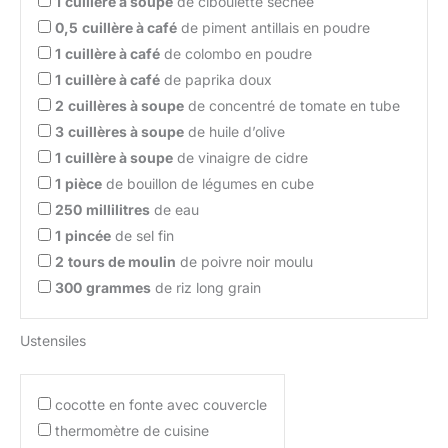
1
cuillère à soupe
de ciboulette séchée
0,5
cuillère à café
de piment antillais en poudre
1
cuillère à café
de colombo en poudre
1
cuillère à café
de paprika doux
2
cuillères à soupe
de concentré de tomate en tube
3
cuillères à soupe
de huile d’olive
1
cuillère à soupe
de vinaigre de cidre
1
pièce
de bouillon de légumes en cube
250
millilitres
de eau
1
pincée
de sel fin
2
tours de moulin
de poivre noir moulu
300
grammes
de riz long grain
Ustensiles
cocotte en fonte avec couvercle
thermomètre de cuisine