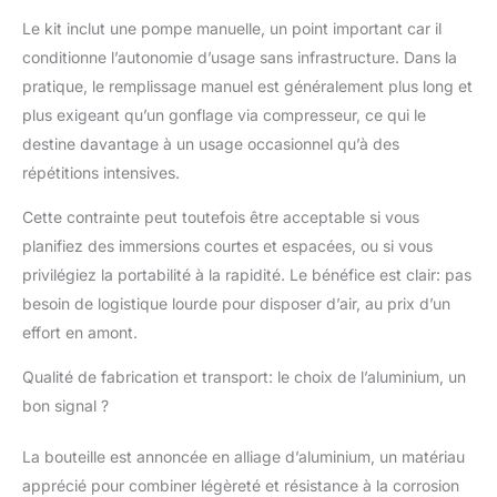
un manuel d'utilisation et
Le kit inclut une pompe manuelle, un point important car il
des accessoires
conditionne l’autonomie d’usage sans infrastructure. Dans la
interchangeables
pratique, le remplissage manuel est généralement plus long et
supplémentaires.Si vous
avez des questions sur le
plus exigeant qu’un gonflage via compresseur, ce qui le
produit, veuillez nous
destine davantage à un usage occasionnel qu’à des
contacter à temps.
répétitions intensives.
Cette contrainte peut toutefois être acceptable si vous
planifiez des immersions courtes et espacées, ou si vous
privilégiez la portabilité à la rapidité. Le bénéfice est clair: pas
besoin de logistique lourde pour disposer d’air, au prix d’un
effort en amont.
Qualité de fabrication et transport: le choix de l’aluminium, un
bon signal ?
La bouteille est annoncée en alliage d’aluminium, un matériau
apprécié pour combiner légèreté et résistance à la corrosion