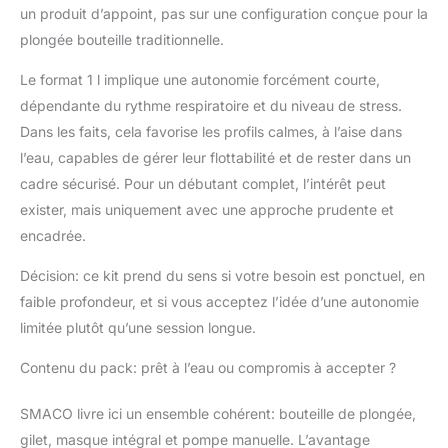
un produit d’appoint, pas sur une configuration conçue pour la
Avec une capacité de 1
plongée bouteille traditionnelle.
litres et une pression de
200 bars, la bouteille de
Le format 1 l implique une autonomie forcément courte,
plongée délivre environ 75
respirations sous l’eau
dépendante du rythme respiratoire et du niveau de stress.
(testé à 5 mètres de
Dans les faits, cela favorise les profils calmes, à l’aise dans
profondeur). La profondeur
l’eau, capables de gérer leur flottabilité et de rester dans un
de plongée régulière est de
cadre sécurisé. Pour un débutant complet, l’intérêt peut
16ft, et ne peut atteindre les
100ft que lorsqu'il est utilisé
exister, mais uniquement avec une approche prudente et
comme cylindre de
encadrée.
rechange. La pression de
travail est de 3000 psi/200
Décision: ce kit prend du sens si votre besoin est ponctuel, en
bar, peut être gonflé avec
faible profondeur, et si vous acceptez l’idée d’une autonomie
des compresseurs d'air et
limitée plutôt qu’une session longue.
un adaptateur de plongée
et une pompe à main.
Contenu du pack: prêt à l’eau ou compromis à accepter ?
Haute Qualité: Conforme à
la certification CE, le
SMACO livre ici un ensemble cohérent: bouteille de plongée,
cylindre est en aluminium
aéronautique 6061, peut
gilet, masque intégral et pompe manuelle. L’avantage