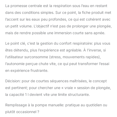
qui peuvent être utilisés
La promesse centrale est la respiration sous l’eau en restant
après un assemblage
simple. Sous l'eau, vous
dans des conditions simples. Sur ce point, la fiche produit met
pouvez le fixer sur votre
l’accent sur les eaux peu profondes, ce qui est cohérent avec
dos avec le gilet inclus et
un petit volume. L’objectif n’est pas de prolonger une plongée,
profiter de votre plongée.
mais de rendre possible une immersion courte sans apnée.
Ce réservoir de plongée
peut être transporté en
Le point clé, c’est la gestion du confort respiratoire: plus vous
avion lorsque vous
êtes détendu, plus l’expérience est agréable. À l’inverse, si
démontez le régulateur du
corps du réservoir, ce qui
l’utilisateur surconsomme (stress, mouvements rapides),
sera un bon choix si vous
l’autonomie perçue chute vite, ce qui peut transformer l’essai
avez un plan de voyage. Ce
en expérience frustrante.
Que Vous Obtenez: Cet
ensemble A comprend: un
Décision: pour de courtes séquences maîtrisées, le concept
mini réservoir de plongée
est pertinent; pour chercher une « vraie » session de plongée,
S400 (la vanne est séparée
la capacité 1 l devient vite une limite structurante.
du corps du réservoir, vous
devez les assembler),
Remplissage à la pompe manuelle: pratique au quotidien ou
masque de plongée,
pompe à main haute
plutôt occasionnel ?
pression, un gilet portable,