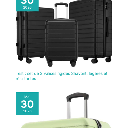
30
réservoir, vous devez les
mètres. Le compresseur
2026
inclus vous permet de
assembler), masque de
gonfler votre bouteille
plongée, pompe à main
n’importe où et n’importe
haute pression, un gilet
quand. Le gonflage ne
prend que 10 minutes :
portable, un manuel
pratique et rapide.
d'utilisation et des
accessoires
interchangeables
supplémentaires.Si vous
avez des questions sur le
produit, veuillez nous
contacter à temps.
Test : set de 3 valises rigides Shavont, légères et
résistantes
Mai
30
2026