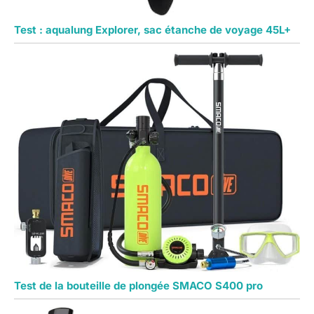
Test : aqualung Explorer, sac étanche de voyage 45L+
Test de la bouteille de plongée SMACO S400 pro