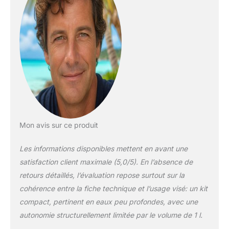
professionnels,
plongeurs débutants,
plongeurs amateurs et
sauveteurs. Système de
Respiration Sous-Marine
Professionnel: Avec une
capacité de 1 litres et une
pression de 200 bars, la
bouteille de plongée
délivre environ 75
respirations sous l’eau
(testé à 5 mètres de
Mon avis sur ce produit
profondeur). La
profondeur de plongée
Les informations disponibles mettent en avant une
régulière est de 16ft, et ne
satisfaction client maximale (5,0/5). En l’absence de
peut atteindre les 100ft
retours détaillés, l’évaluation repose surtout sur la
que lorsqu'il est utilisé
comme cylindre de
cohérence entre la fiche technique et l’usage visé: un kit
rechange. La pression de
compact, pertinent en eaux peu profondes, avec une
travail est de 3000
autonomie structurellement limitée par le volume de 1 l.
psi/200 bar, peut être
gonflé avec des