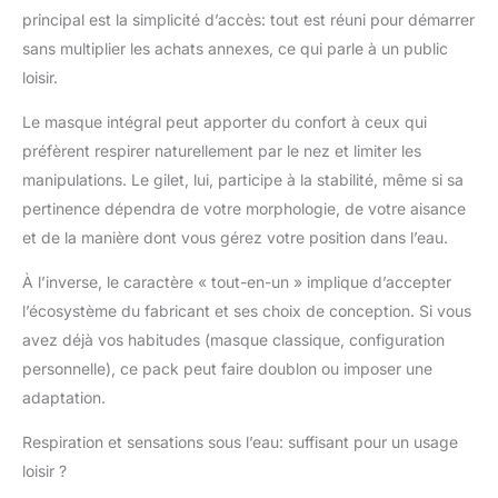
résister efficacement à la
principal est la simplicité d’accès: tout est réuni pour démarrer
corrosion de l'eau de mer.
sans multiplier les achats annexes, ce qui parle à un public
Le régulateur comprend
loisir.
des accessoires tels qu'un
interrupteur d'air, un orifice
Le masque intégral peut apporter du confort à ceux qui
de remplissage de gaz, une
préfèrent respirer naturellement par le nez et limiter les
chambre de
décompression, une
manipulations. Le gilet, lui, participe à la stabilité, même si sa
soupape antidéflagrante et
pertinence dépendra de votre morphologie, de votre aisance
un manomètre pour
et de la manière dont vous gérez votre position dans l’eau.
assurer votre sécurité. Le
masque de plongée est
À l’inverse, le caractère « tout-en-un » implique d’accepter
fabriqué en matériau EPDM,
l’écosystème du fabricant et ses choix de conception. Si vous
qui a une excellente
avez déjà vos habitudes (masque classique, configuration
capacité de résistance au
UV. Assemblage Facile et
personnelle), ce pack peut faire doublon ou imposer une
Facile à Transporter: Le
adaptation.
réservoir de plongée
comprend trois parties: le
Respiration et sensations sous l’eau: suffisant pour un usage
corps du réservoir de 1 L, le
loisir ?
régulateur et le manomètre,