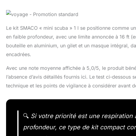
Le kit SMACO « mini scuba » 1 l se positionne comme une
en faible profondeur, avec une limite annoncée à 16 ft (en
bouteille en aluminium, un gilet et un masque intégral,
encadrées.
Avec une note moyenne affichée à 5,0/5, le produit bénéfic
l’absence d’avis détaillés fournis ici. Le test ci-dessou
technique et les points de vigilance à considérer avant 
🔍
Si votre priorité est une respiratio
profondeur, ce type de kit compact co