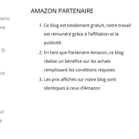
nario
une
 Si
nt
ur
i