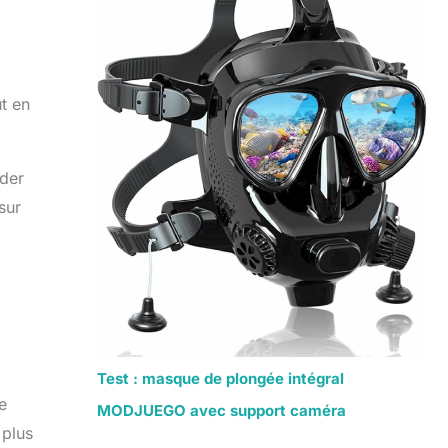
t en
ader
sur
Test : masque de plongée intégral
e
MODJUEGO avec support caméra
 plus