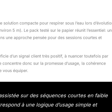
 solution compacte pour respirer sous l’eau lors d’évolutio
viron 5 m). Le pack testé sur le papier réunit l’essentiel: u
 dans une approche pensée pour des sessions courtes et
ie d’un signal client très positif, à nuancer toutefois par
s se concentre donc sur la promesse d’usage, la cohérence
de vous équiper.
n assistée sur des séquences courtes en faible
rrespond à une logique d’usage simple et