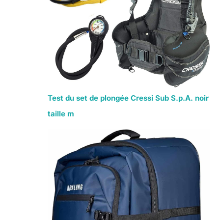
Test du set de plongée Cressi Sub S.p.A. noir
taille m