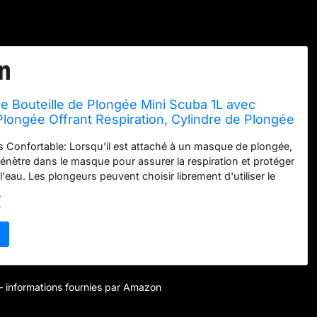
e Bouteille de Plongée Mini Scuba 1L avec
longée Offrant Respiration, Cylindre de Plongée
gée en Eaux Peu Profondes Pas Plus de 16 ft
 Confortable: Lorsqu'il est attaché à un masque de plongée,
pénètre dans le masque pour assurer la respiration et protéger
l'eau. Les plongeurs peuvent choisir librement d'utiliser le
iser la bouteille et le masque seuls. Ce réservoir de plongée
€
 lb et mesure 14,2 * 3,2 pouces, il peut être facilement
convient aux plongeurs professionnels, plongeurs débutants,
eurs et sauveteurs. Système de Respiration Sous-Marine
vec une capacité de 1 litres et une pression de 200 bars, la
ngée délivre environ 75 respirations sous l’eau (testé à 5
ndeur). La profondeur de plongée régulière est de 16ft, et ne
r – informations fournies par Amazon
es 100ft que lorsqu'il est utilisé comme cylindre de rechange.
ravail est de 3000 psi/200 bar, peut être gonflé avec des