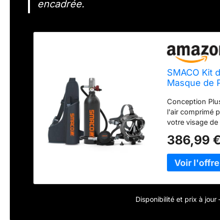
encadrée.
SMACO Kit d
Masque de P
pour la Plon
Conception Plus
l'air comprimé 
votre visage de 
masque ou d'util
386,99 
ne pèse que 5,14
transporté, il 
plongeurs amat
Professionnel: A
bouteille de plo
mètres de profo
Disponibilité et prix à jou
peut atteindre l
La pression de t