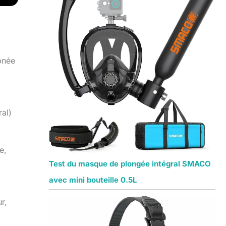
pnée
ral)
e,
Test du masque de plongée intégral SMACO
avec mini bouteille 0.5L
r,