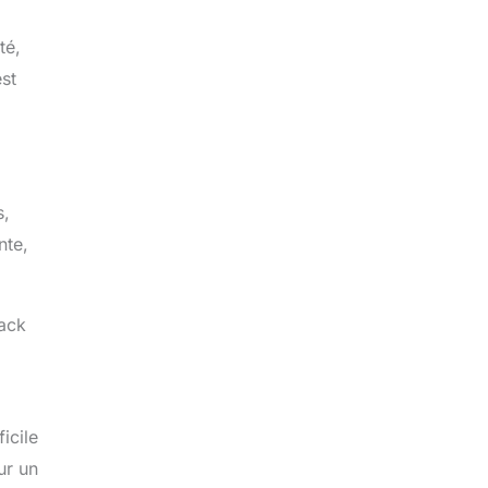
té,
est
s,
nte,
pack
icile
ur un