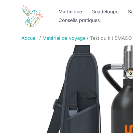
Aller
Martinique
Guadeloupe
Sa
au
Conseils pratiques
contenu
Accueil
Matériel de voyage
Test du kit SMACO