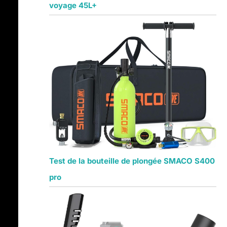
voyage 45L+
Test de la bouteille de plongée SMACO S400
pro