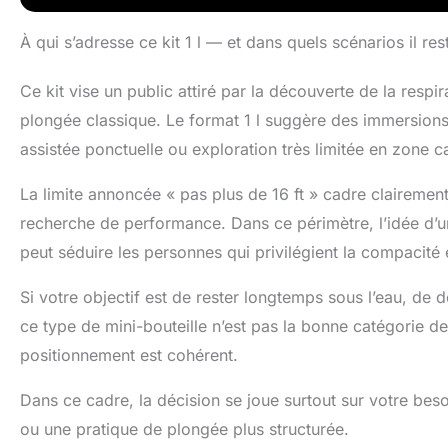
compresseurs d'
Haute Qualité: C
À qui s’adresse ce kit 1 l — et dans quels scénarios il res
aéronautique 606
Le régulateur c
Ce kit vise un public attiré par la découverte de la resp
orifice de rem
soupape antidéf
plongée classique. Le format 1 l suggère des immersion
masque de plong
assistée ponctuelle ou exploration très limitée en zone c
capacité de rés
réservoir de plo
La limite annoncée « pas plus de 16 ft » cadre clairemen
régulateur et l
simple. Sous l'e
recherche de performance. Dans ce périmètre, l’idée d’un
profiter de vot
peut séduire les personnes qui privilégient la compacité et
avion lorsque v
un bon choix s
Si votre objectif est de rester longtemps sous l’eau, d
ensemble A comp
ce type de mini-bouteille n’est pas la bonne catégorie d
séparée du corp
plongée, un gile
positionnement est cohérent.
interchangeable
veuillez nous c
Dans ce cadre, la décision se joue surtout sur votre beso
ou une pratique de plongée plus structurée.